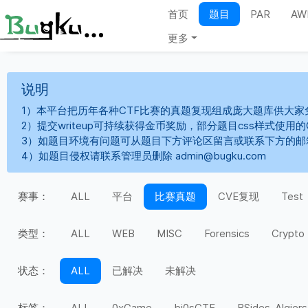
首页
题目
PAR
AW
更多
说明
1）本平台把历年各种CTF比赛的真题复现组成庞大题库供大家
2）提交writeup可持续获得金币奖励，部分题目css样式使用
3）如题目环境有问题可从题目下方评论区留言或联系下方的邮
4）如题目侵权请联系管理员删除 admin@bugku.com
赛事：
ALL
平台
比赛真题
CVE复现
Test
类型：
ALL
WEB
MISC
Forensics
Crypto
状态：
ALL
已解决
未解决
标签：
ALL
0xGame
bi0sCTF
BSides-Algiers