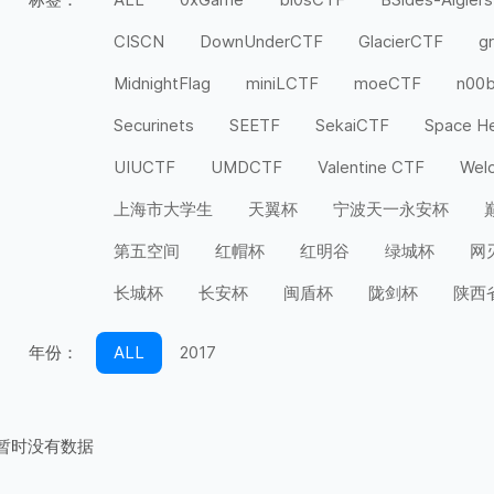
CISCN
DownUnderCTF
GlacierCTF
g
MidnightFlag
miniLCTF
moeCTF
n00
Securinets
SEETF
SekaiCTF
Space H
UIUCTF
UMDCTF
Valentine CTF
Wel
上海市大学生
天翼杯
宁波天一永安杯
第五空间
红帽杯
红明谷
绿城杯
网
长城杯
长安杯
闽盾杯
陇剑杯
陕西
年份：
ALL
2017
暂时没有数据