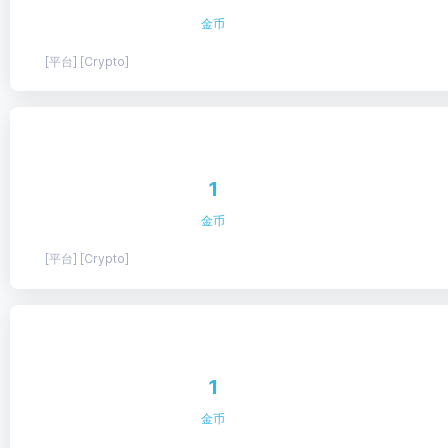
金币
[平台] [Crypto]
1
金币
[平台] [Crypto]
1
金币