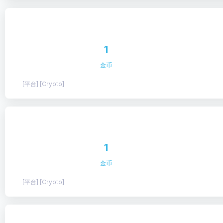
1
金币
[平台] [Crypto]
1
金币
[平台] [Crypto]