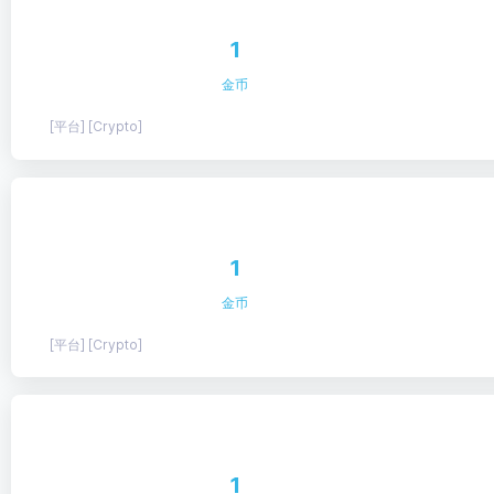
1
金币
[平台] [Crypto]
1
金币
[平台] [Crypto]
1