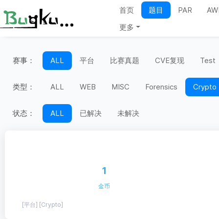
首页
题目
PAR
AW
更多
赛事：
ALL
平台
比赛真题
CVE复现
Test
类型：
ALL
WEB
MISC
Forensics
Crypto
状态：
ALL
已解决
未解决
1
金币
[平台] [Crypto]