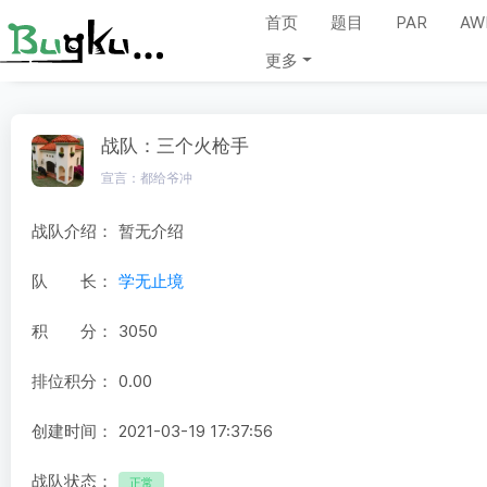
首页
题目
PAR
AW
更多
战队：三个火枪手
宣言：都给爷冲
战队介绍：
暂无介绍
队 长：
学无止境
积 分：
3050
排位积分：
0.00
创建时间：
2021-03-19 17:37:56
战队状态：
正常