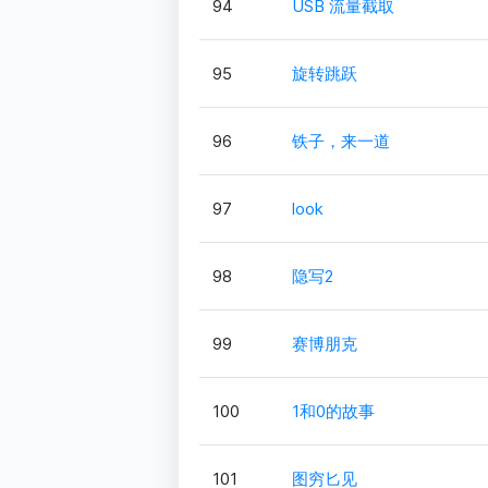
94
USB 流量截取
95
旋转跳跃
96
铁子，来一道
97
look
98
隐写2
99
赛博朋克
100
1和0的故事
101
图穷匕见