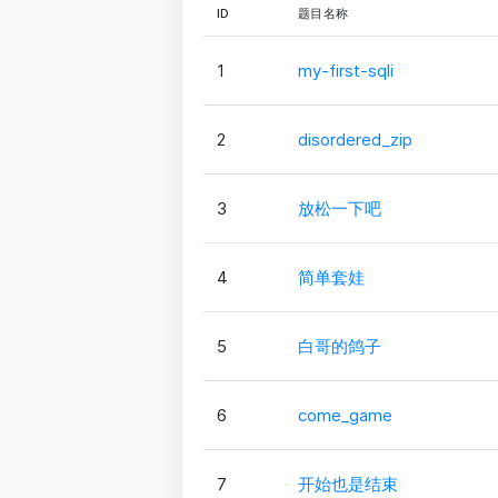
ID
题目名称
1
my-first-sqli
2
disordered_zip
3
放松一下吧
4
简单套娃
5
白哥的鸽子
6
come_game
7
开始也是结束