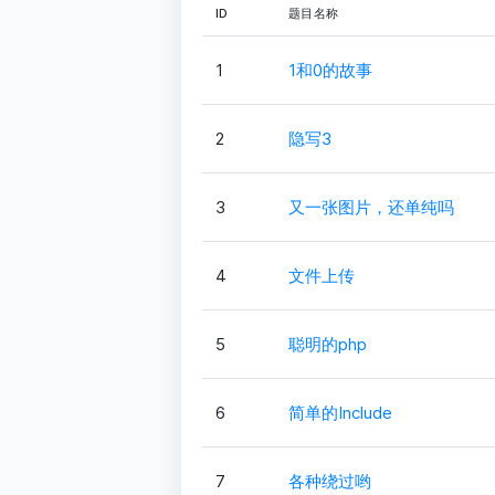
ID
题目名称
1
1和0的故事
2
隐写3
3
又一张图片，还单纯吗
4
文件上传
5
聪明的php
6
简单的Include
7
各种绕过哟