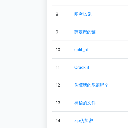
8
图穷匕见
9
薛定谔的猫
10
split_all
11
Crack it
12
你懂我的乐谱吗？
13
神秘的文件
14
zip伪加密