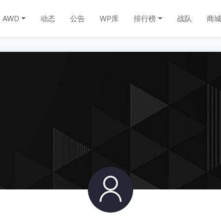
AWD
动态
公告
WP库
排行榜
战队
商