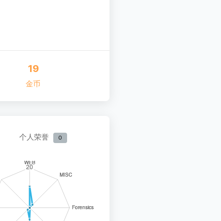
19
金币
个人荣誉
0