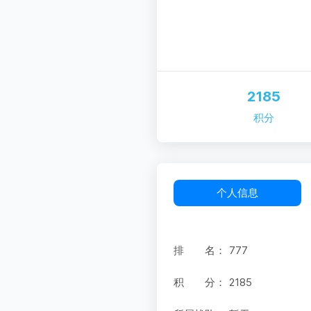
2185
积分
个人信息
排 名：
777
积 分：
2185