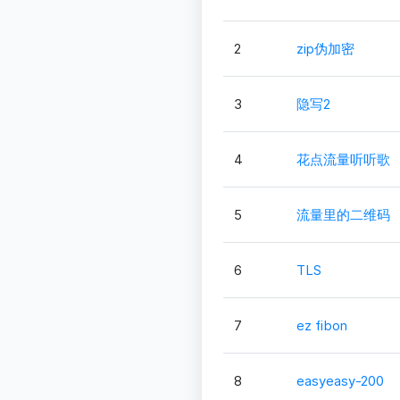
2
zip伪加密
3
隐写2
4
花点流量听听歌
5
流量里的二维码
6
TLS
7
ez fibon
8
easyeasy-200