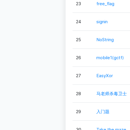
23
free_flag
24
signin
25
NoString
26
mobile1(gctf)
27
EasyXor
28
马老师杀毒卫士
29
入门题
30
Take the maze