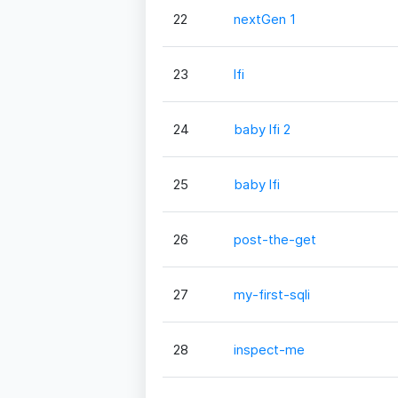
22
nextGen 1
23
lfi
24
baby lfi 2
25
baby lfi
26
post-the-get
27
my-first-sqli
28
inspect-me