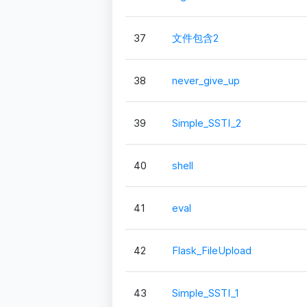
37
文件包含2
38
never_give_up
39
Simple_SSTI_2
40
shell
41
eval
42
Flask_FileUpload
43
Simple_SSTI_1