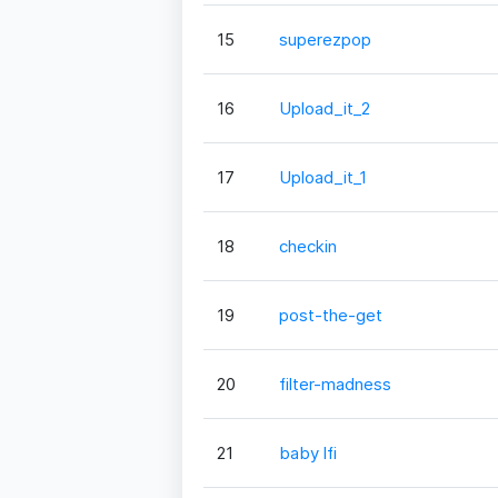
15
superezpop
16
Upload_it_2
17
Upload_it_1
18
checkin
19
post-the-get
20
filter-madness
21
baby lfi