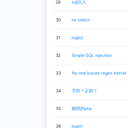
29
sql注入
30
no select
31
login2
32
Simple SQL injection
33
No one knows regex better
34
字符？正则？
35
聪明的php
36
login1