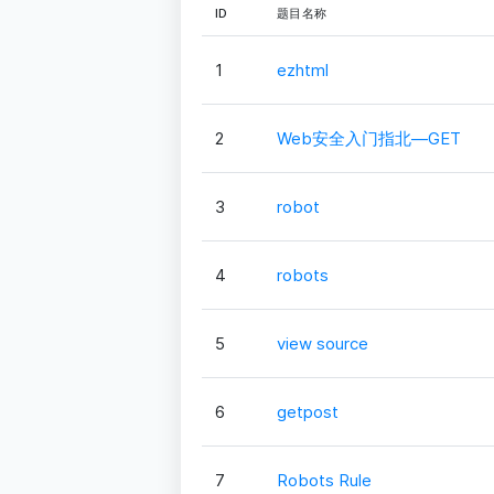
ID
题目名称
1
ezhtml
2
Web安全入门指北—GET
3
robot
4
robots
5
view source
6
getpost
7
Robots Rule