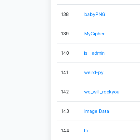
138
babyPNG
139
MyCipher
140
is__admin
141
weird-py
142
we_will_rockyou
143
Image Data
144
lfi