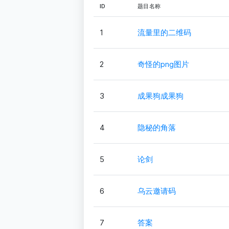
ID
题目名称
1
流量里的二维码
2
奇怪的png图片
3
成果狗成果狗
4
隐秘的角落
5
论剑
6
乌云邀请码
7
答案