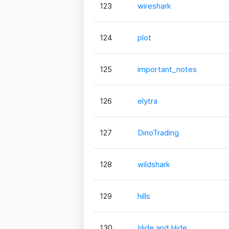
123
wireshark
124
plot
125
important_notes
126
elytra
127
DinoTrading
128
wildshark
129
hills
130
Hide and Hide