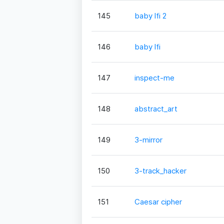
145
baby lfi 2
146
baby lfi
147
inspect-me
148
abstract_art
149
3-mirror
150
3-track_hacker
151
Caesar cipher