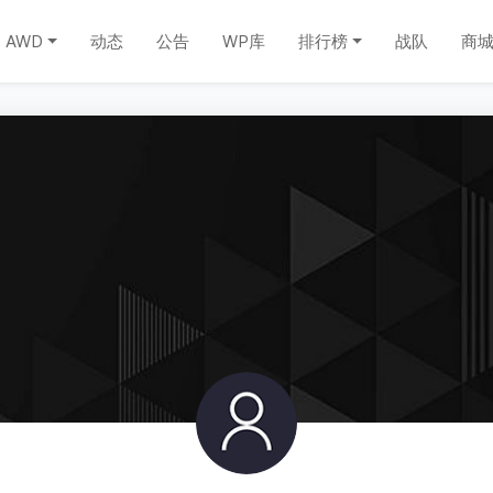
AWD
动态
公告
WP库
排行榜
战队
商