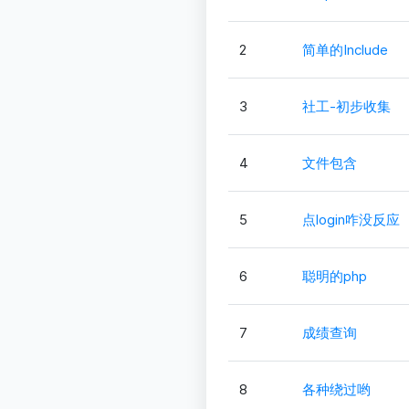
2
简单的Include
3
社工-初步收集
4
文件包含
5
点login咋没反应
6
聪明的php
7
成绩查询
8
各种绕过哟