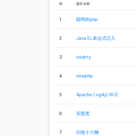
ID
题目名称
1
聪明的php
2
Java EL表达式注入
3
sodirty
4
newphp
5
Apache Log4j2 RCE
6
安慰奖
7
闪电十六鞭