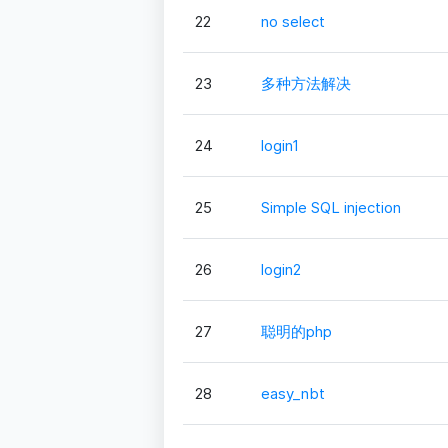
22
no select
23
多种方法解决
24
login1
25
Simple SQL injection
26
login2
27
聪明的php
28
easy_nbt