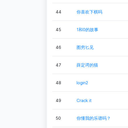
44
你喜欢下棋吗
45
1和0的故事
46
图穷匕见
47
薛定谔的猫
48
login2
49
Crack it
50
你懂我的乐谱吗？