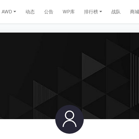
AWD
动态
公告
WP库
排行榜
战队
商