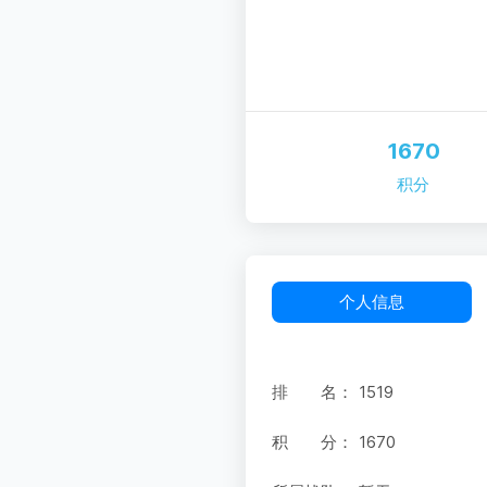
1670
积分
个人信息
排 名：
1519
积 分：
1670