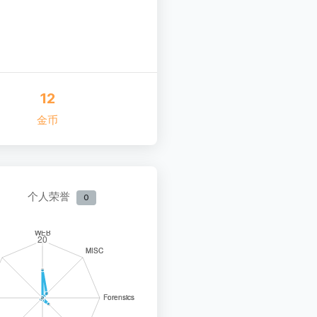
12
金币
个人荣誉
0