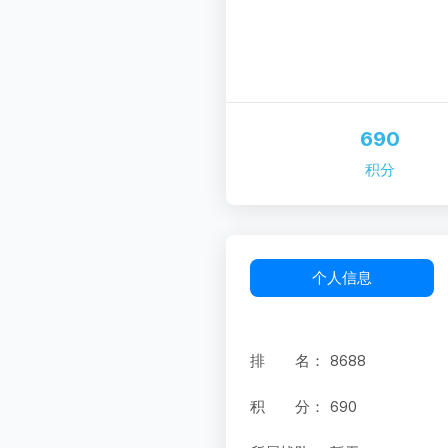
690
积分
个人信息
排 名：
8688
积 分：
690