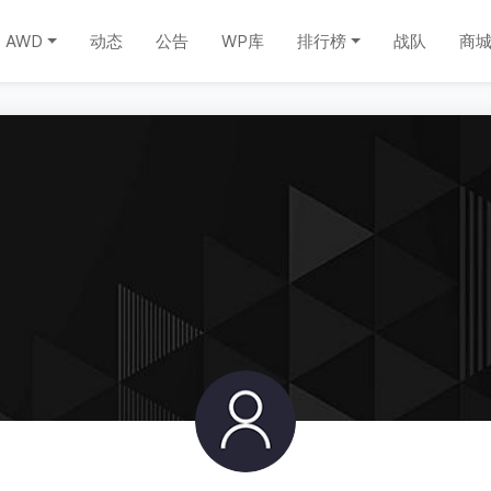
AWD
动态
公告
WP库
排行榜
战队
商