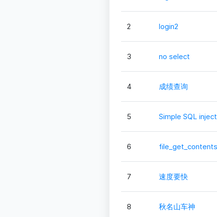
2
login2
3
no select
4
成绩查询
5
Simple SQL inject
6
file_get_content
7
速度要快
8
秋名山车神