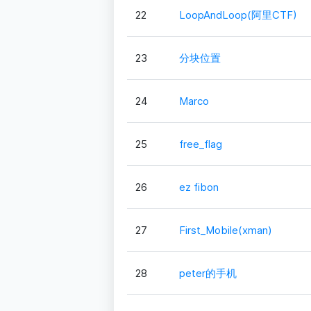
22
LoopAndLoop(阿里CTF)
23
分块位置
24
Marco
25
free_flag
26
ez fibon
27
First_Mobile(xman)
28
peter的手机