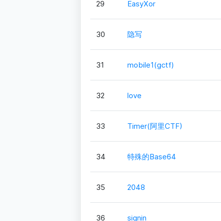
29
EasyXor
30
隐写
31
mobile1(gctf)
32
love
33
Timer(阿里CTF)
34
特殊的Base64
35
2048
36
signin