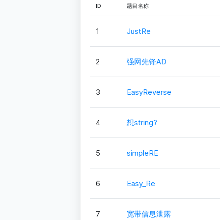
ID
题目名称
1
JustRe
2
强网先锋AD
3
EasyReverse
4
想string?
5
simpleRE
6
Easy_Re
7
宽带信息泄露