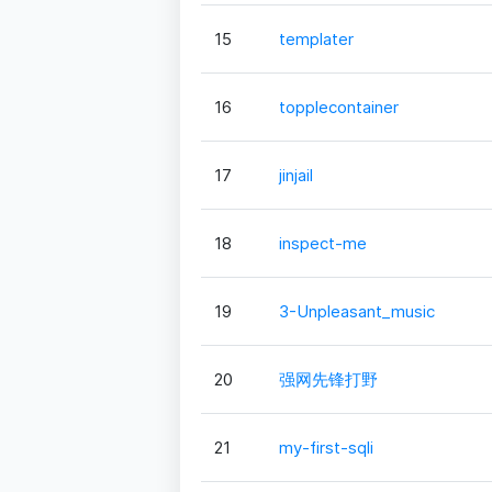
15
templater
16
topplecontainer
17
jinjail
18
inspect-me
19
3-Unpleasant_music
20
强网先锋打野
21
my-first-sqli