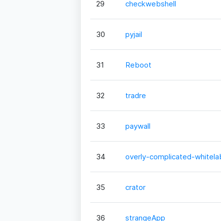
29
checkwebshell
30
pyjail
31
Reboot
32
tradre
33
paywall
34
overly-complicated-whitela
35
crator
36
strangeApp