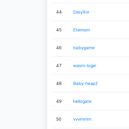
44
EasyXor
45
Eternum
46
babygame
47
wasm-login
48
Baby-heap2
49
hellogate
50
vvvmmm