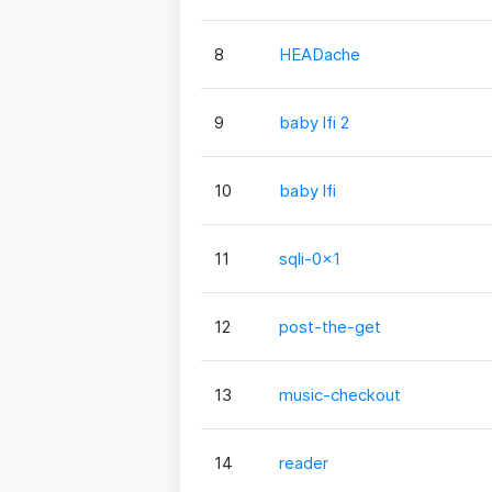
8
HEADache
9
baby lfi 2
10
baby lfi
11
sqli-0x1
12
post-the-get
13
music-checkout
14
reader