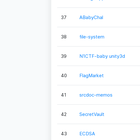
37
ABabyChal
38
file-system
39
N1CTF-baby unity3d
40
FlagMarket
41
srcdoc-memos
42
SecretVault
43
ECDSA