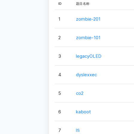
ID
题目名称
1
zombie-201
2
zombie-101
3
legacyOLED
4
dyslexxec
5
co2
6
kaboot
7
lfi