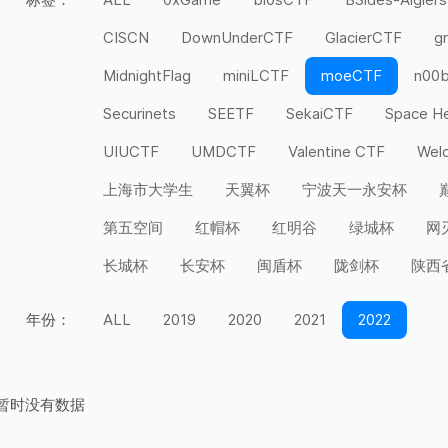
CISCN
DownUnderCTF
GlacierCTF
g
MidnightFlag
miniLCTF
moeCTF
n00
Securinets
SEETF
SekaiCTF
Space H
UIUCTF
UMDCTF
Valentine CTF
Wel
上海市大学生
天翼杯
宁波天一永安杯
第五空间
红帽杯
红明谷
绿城杯
网
长城杯
长安杯
闽盾杯
陇剑杯
陕西
年份：
ALL
2019
2020
2021
2022
暂时没有数据