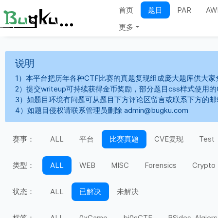
首页
题目
PAR
AW
更多
说明
1）本平台把历年各种CTF比赛的真题复现组成庞大题库供大家
2）提交writeup可持续获得金币奖励，部分题目css样式使用
3）如题目环境有问题可从题目下方评论区留言或联系下方的邮
4）如题目侵权请联系管理员删除 admin@bugku.com
赛事：
ALL
平台
比赛真题
CVE复现
Test
类型：
ALL
WEB
MISC
Forensics
Crypto
状态：
ALL
已解决
未解决
标签：
ALL
0xGame
bi0sCTF
BSides-Algiers