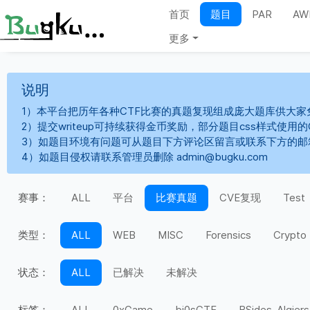
首页
题目
PAR
AW
更多
说明
1）本平台把历年各种CTF比赛的真题复现组成庞大题库供大家
2）提交writeup可持续获得金币奖励，部分题目css样式使用
3）如题目环境有问题可从题目下方评论区留言或联系下方的邮
4）如题目侵权请联系管理员删除 admin@bugku.com
赛事：
ALL
平台
比赛真题
CVE复现
Test
类型：
ALL
WEB
MISC
Forensics
Crypto
状态：
ALL
已解决
未解决
标签：
ALL
0xGame
bi0sCTF
BSides-Algiers