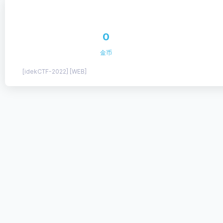
0
金币
[idekCTF-2022] [WEB]