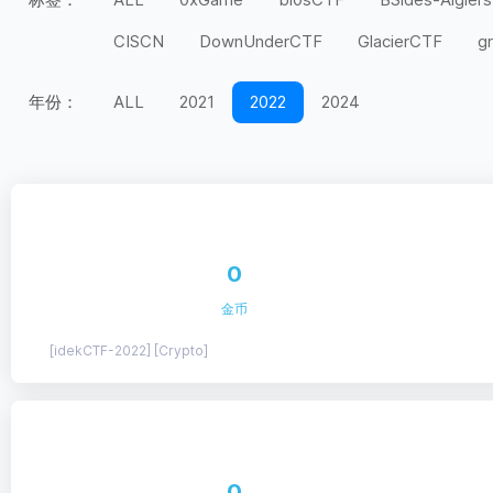
CISCN
DownUnderCTF
GlacierCTF
g
MidnightFlag
miniLCTF
moeCTF
n00
年份：
ALL
2021
2022
2024
Securinets
SEETF
SekaiCTF
Space H
UIUCTF
UMDCTF
Valentine CTF
Wel
上海市大学生
天翼杯
宁波天一永安杯
第五空间
红帽杯
红明谷
绿城杯
网
0
长城杯
长安杯
闽盾杯
陇剑杯
陕西
金币
[idekCTF-2022] [Crypto]
0