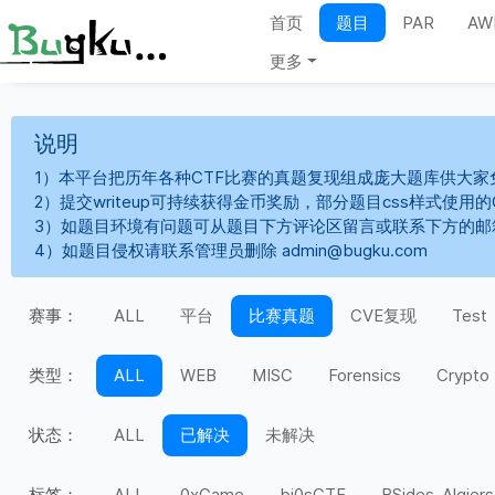
首页
题目
PAR
AW
更多
说明
1）本平台把历年各种CTF比赛的真题复现组成庞大题库供大家
2）提交writeup可持续获得金币奖励，部分题目css样式使用
3）如题目环境有问题可从题目下方评论区留言或联系下方的邮
4）如题目侵权请联系管理员删除 admin@bugku.com
赛事：
ALL
平台
比赛真题
CVE复现
Test
类型：
ALL
WEB
MISC
Forensics
Crypto
状态：
ALL
已解决
未解决
标签：
ALL
0xGame
bi0sCTF
BSides-Algiers