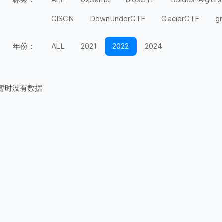
CISCN
DownUnderCTF
GlacierCTF
g
MidnightFlag
miniLCTF
moeCTF
n00
年份：
ALL
2021
2022
2024
Securinets
SEETF
SekaiCTF
Space H
UIUCTF
UMDCTF
Valentine CTF
Wel
暂时没有数据
上海市大学生
天翼杯
宁波天一永安杯
第五空间
红帽杯
红明谷
绿城杯
网
长城杯
长安杯
闽盾杯
陇剑杯
陕西