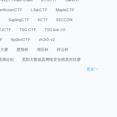
terKosenCTF
L3akCTF
MapleCTF
F
SaplingCTF
SCTF
SECCON
TJCTF
TSG CTF
TSG live ctf
TF
Xp0intCTF
zh3r0-v2
全大赛
楚彗杯
湾区杯
祥云杯
西湖论剑
贵阳大数据及网络安全精英对抗赛
更多