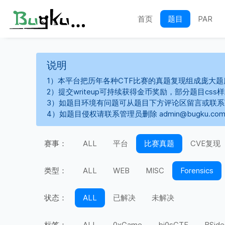
首页
题目
PAR
说明
1）本平台把历年各种CTF比赛的真题复现组成庞大题
2）提交writeup可持续获得金币奖励，部分题目cs
3）如题目环境有问题可从题目下方评论区留言或联
4）如题目侵权请联系管理员删除 admin@bugku.co
赛事：
ALL
平台
比赛真题
CVE复现
类型：
ALL
WEB
MISC
Forensics
状态：
ALL
已解决
未解决
标签：
ALL
0xGame
bi0sCTF
BSide