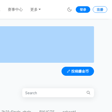
城
赛事中心
更多
登录
注册
投稿赚金币
-2k21-Finals-chals
BYUCTF
cakectf