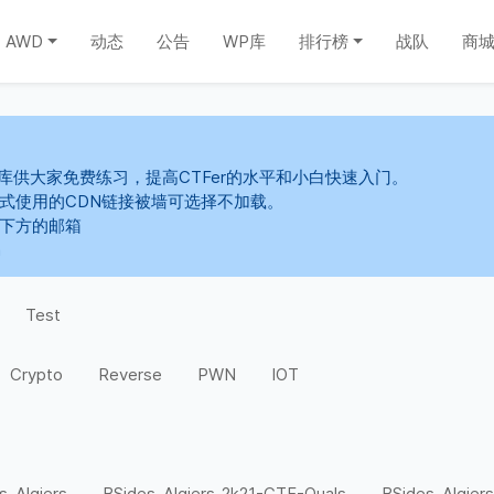
AWD
动态
公告
WP库
排行榜
战队
商
库供大家免费练习，提高CTFer的水平和小白快速入门。
s样式使用的CDN链接被墙可选择不加载。
系下方的邮箱
m
Test
Crypto
Reverse
PWN
IOT
s-Algiers
BSides-Algiers-2k21-CTF-Quals
BSides-Algiers