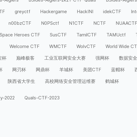
CTF
greyctf
Hackergame
HackINI
idekCTF
In
n00bzCTF
N0PSctf
N1CTF
NCTF
NUAACT
Space Heroes CTF
SusCTF
TamilCTF
TAMUctf
Welcome CTF
WMCTF
WolvCTF
World Wide C
安杯
巅峰极客
工业互联网安全大赛
强网杯
数据安
杯
网刃杯
网鼎杯
羊城杯
美团CTF
蓝帽杯
陕西省大学生
高校网络安全管理运维赛
鹤城杯
ly-2022
Quals-CTF-2023