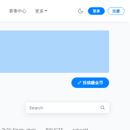
城
赛事中心
更多
登录
注册
投稿赚金币
-2k21-Finals-chals
BYUCTF
cakectf