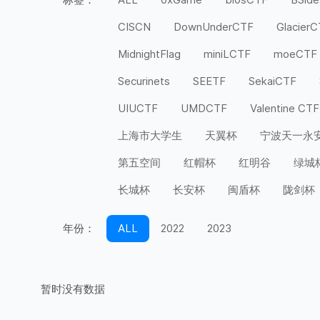
CISCN
DownUnderCTF
Glacier
MidnightFlag
miniLCTF
moeCTF
Securinets
SEETF
SekaiCTF
UIUCTF
UMDCTF
Valentine CTF
上海市大学生
天翼杯
宁波天一永
第五空间
红帽杯
红明谷
绿城
长城杯
长安杯
闽盾杯
陇剑杯
年份：
ALL
2022
2023
暂时没有数据