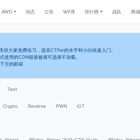
AWD
动态
公告
WP库
排行榜
战队
商
库供大家免费练习，提高CTFer的水平和小白快速入门。
s样式使用的CDN链接被墙可选择不加载。
系下方的邮箱
m
Test
Crypto
Reverse
PWN
IOT
s-Algiers
BSides-Algiers-2k21-CTF-Quals
BSides-Algiers