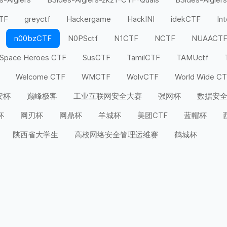
CTF
greyctf
Hackergame
HackINI
idekCTF
In
n00bzCTF
N0PSctf
N1CTF
NCTF
NUAACT
Space Heroes CTF
SusCTF
TamilCTF
TAMUctf
Welcome CTF
WMCTF
WolvCTF
World Wide C
安杯
巅峰极客
工业互联网安全大赛
强网杯
数据安
杯
网刃杯
网鼎杯
羊城杯
美团CTF
蓝帽杯
陕西省大学生
高校网络安全管理运维赛
鹤城杯