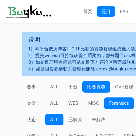
首页
题目
PAR
说明
1）本平台把历年各种CTF比赛的真题复现组成庞大题
2）提交writeup可持续获得金币奖励，部分题目cs
3）如题目环境有问题可从题目下方评论区留言或联
4）如题目侵权请联系管理员删除 admin@bugku.co
赛事：
ALL
平台
比赛真题
CVE复现
类型：
ALL
WEB
MISC
Forensics
状态：
ALL
已解决
未解决
标签：
ALL
0xGame
bi0sCTF
BSide