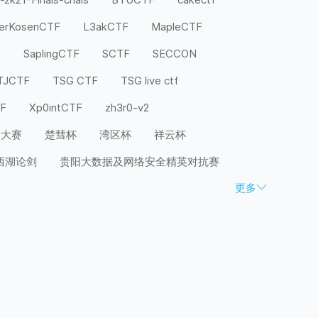
terKosenCTF
L3akCTF
MapleCTF
F
SaplingCTF
SCTF
SECCON
TJCTF
TSG CTF
TSG live ctf
TF
Xp0intCTF
zh3r0-v2
全大赛
楚彗杯
湾区杯
祥云杯
西湖论剑
贵阳大数据及网络安全精英对抗赛
更多