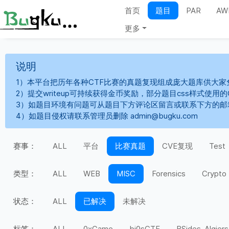
首页
题目
PAR
AW
更多
说明
1）本平台把历年各种CTF比赛的真题复现组成庞大题库供大家
2）提交writeup可持续获得金币奖励，部分题目css样式使用
3）如题目环境有问题可从题目下方评论区留言或联系下方的邮
4）如题目侵权请联系管理员删除 admin@bugku.com
赛事：
ALL
平台
比赛真题
CVE复现
Test
类型：
ALL
WEB
MISC
Forensics
Crypto
状态：
ALL
已解决
未解决
标签：
ALL
0xGame
bi0sCTF
BSides-Algiers