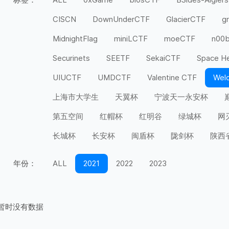
CISCN
DownUnderCTF
GlacierCTF
g
MidnightFlag
miniLCTF
moeCTF
n00
Securinets
SEETF
SekaiCTF
Space H
UIUCTF
UMDCTF
Valentine CTF
Wel
上海市大学生
天翼杯
宁波天一永安杯
第五空间
红帽杯
红明谷
绿城杯
网
长城杯
长安杯
闽盾杯
陇剑杯
陕西
年份：
ALL
2021
2022
2023
暂时没有数据