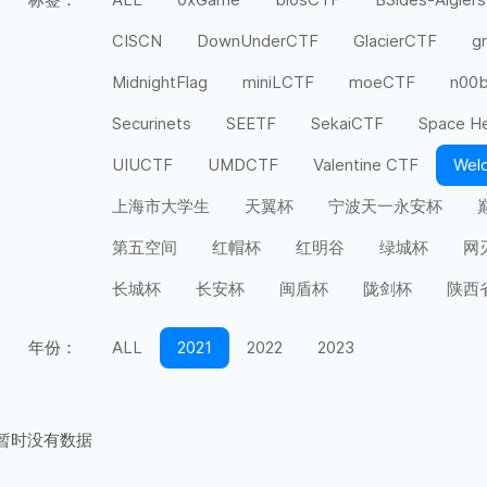
CISCN
DownUnderCTF
GlacierCTF
g
MidnightFlag
miniLCTF
moeCTF
n00
Securinets
SEETF
SekaiCTF
Space H
UIUCTF
UMDCTF
Valentine CTF
Wel
上海市大学生
天翼杯
宁波天一永安杯
第五空间
红帽杯
红明谷
绿城杯
网
长城杯
长安杯
闽盾杯
陇剑杯
陕西
年份：
ALL
2021
2022
2023
暂时没有数据