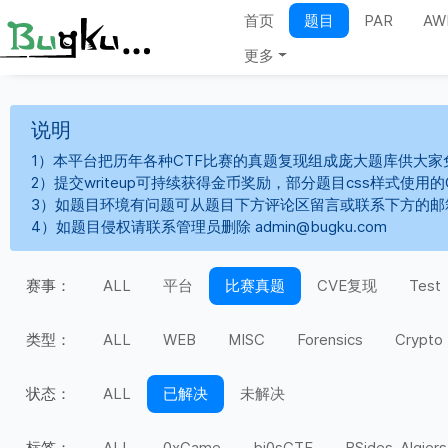
首页
题目
PAR
AW
更多
说明
1）本平台把历年各种CTF比赛的真题复现组成庞大题库供大家
2）提交writeup可持续获得金币奖励，部分题目css样式使用
3）如题目环境有问题可从题目下方评论区留言或联系下方的邮
4）如题目侵权请联系管理员删除 admin@bugku.com
赛事：
ALL
平台
比赛真题
CVE复现
Test
类型：
ALL
WEB
MISC
Forensics
Crypto
状态：
ALL
已解决
未解决
标签：
ALL
0xGame
bi0sCTF
BSides-Algiers