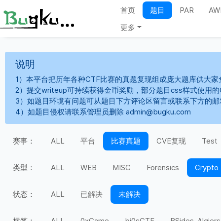
首页
题目
PAR
AW
更多
说明
1）本平台把历年各种CTF比赛的真题复现组成庞大题库供大家
2）提交writeup可持续获得金币奖励，部分题目css样式使用
3）如题目环境有问题可从题目下方评论区留言或联系下方的邮
4）如题目侵权请联系管理员删除 admin@bugku.com
赛事：
ALL
平台
比赛真题
CVE复现
Test
类型：
ALL
WEB
MISC
Forensics
Crypto
状态：
ALL
已解决
未解决
标签：
ALL
0xGame
bi0sCTF
BSides-Algiers