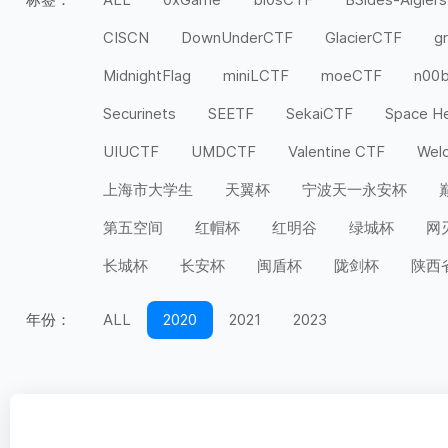
CISCN
DownUnderCTF
GlacierCTF
g
MidnightFlag
miniLCTF
moeCTF
n00
Securinets
SEETF
SekaiCTF
Space H
UIUCTF
UMDCTF
Valentine CTF
Wel
上海市大学生
天翼杯
宁波天一永安杯
第五空间
红帽杯
红明谷
绿城杯
网
长城杯
长安杯
闽盾杯
陇剑杯
陕西
年份：
ALL
2020
2021
2023