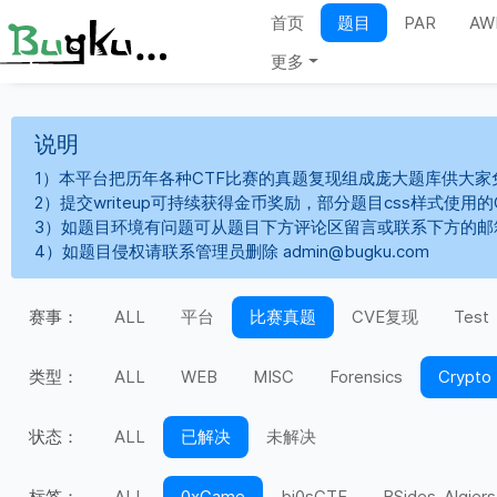
首页
题目
PAR
AW
更多
说明
1）本平台把历年各种CTF比赛的真题复现组成庞大题库供大家
2）提交writeup可持续获得金币奖励，部分题目css样式使用
3）如题目环境有问题可从题目下方评论区留言或联系下方的邮
4）如题目侵权请联系管理员删除 admin@bugku.com
赛事：
ALL
平台
比赛真题
CVE复现
Test
类型：
ALL
WEB
MISC
Forensics
Crypto
状态：
ALL
已解决
未解决
标签：
ALL
0xGame
bi0sCTF
BSides-Algiers