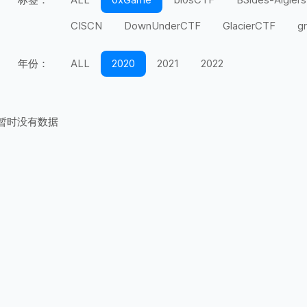
CISCN
DownUnderCTF
GlacierCTF
g
MidnightFlag
miniLCTF
moeCTF
n00
年份：
ALL
2020
2021
2022
Securinets
SEETF
SekaiCTF
Space H
UIUCTF
UMDCTF
Valentine CTF
Wel
暂时没有数据
上海市大学生
天翼杯
宁波天一永安杯
第五空间
红帽杯
红明谷
绿城杯
网
长城杯
长安杯
闽盾杯
陇剑杯
陕西