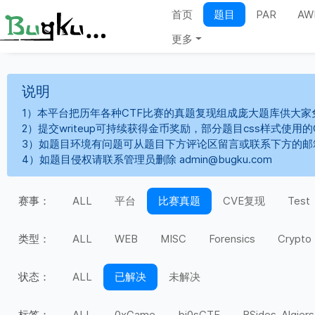
首页
题目
PAR
AW
更多
说明
1）本平台把历年各种CTF比赛的真题复现组成庞大题库供大家
2）提交writeup可持续获得金币奖励，部分题目css样式使用
3）如题目环境有问题可从题目下方评论区留言或联系下方的邮
4）如题目侵权请联系管理员删除 admin@bugku.com
赛事：
ALL
平台
比赛真题
CVE复现
Test
类型：
ALL
WEB
MISC
Forensics
Crypto
状态：
ALL
已解决
未解决
标签：
ALL
0xGame
bi0sCTF
BSides-Algiers