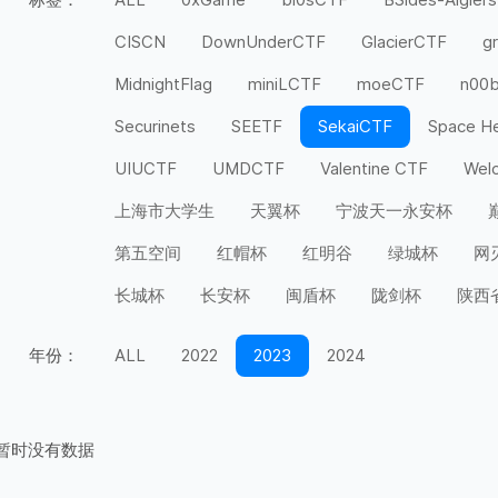
CISCN
DownUnderCTF
GlacierCTF
g
MidnightFlag
miniLCTF
moeCTF
n00
Securinets
SEETF
SekaiCTF
Space H
UIUCTF
UMDCTF
Valentine CTF
Wel
上海市大学生
天翼杯
宁波天一永安杯
第五空间
红帽杯
红明谷
绿城杯
网
长城杯
长安杯
闽盾杯
陇剑杯
陕西
年份：
ALL
2022
2023
2024
暂时没有数据