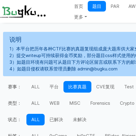
首页
题目
PAR
AW
更多
说明
1）本平台把历年各种CTF比赛的真题复现组成庞大题库供大家
2）提交writeup可持续获得金币奖励，部分题目css样式使用
3）如题目环境有问题可从题目下方评论区留言或联系下方的邮
4）如题目侵权请联系管理员删除 admin@bugku.com
赛事：
ALL
平台
比赛真题
CVE复现
Test
类型：
ALL
WEB
MISC
Forensics
Crypto
状态：
ALL
已解决
未解决
标签：
ALL
0xGame
bi0sCTF
BSides-Algiers