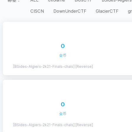
CISCN
DownUnderCTF
GlacierCTF
g
MidnightFlag
miniLCTF
moeCTF
n00
Securinets
SEETF
SekaiCTF
Space H
UIUCTF
UMDCTF
Valentine CTF
Wel
0
上海市大学生
天翼杯
宁波天一永安杯
金币
第五空间
红帽杯
红明谷
绿城杯
网
[BSides-Algiers-2k21-Finals-chals] [Reverse]
长城杯
长安杯
闽盾杯
陇剑杯
陕西
0
金币
[BSides-Algiers-2k21-Finals-chals] [Reverse]