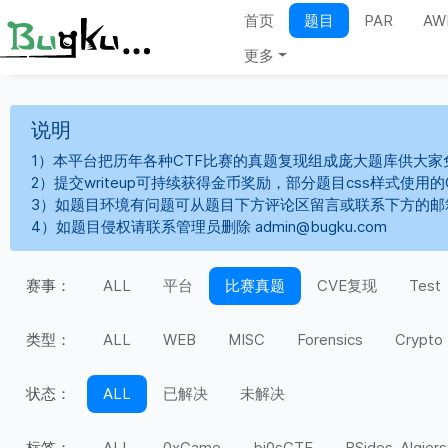
首页
题目
PAR
AW
更多
说明
1）本平台把历年各种CTF比赛的真题复现组成庞大题库供大家
2）提交writeup可持续获得金币奖励，部分题目css样式使用
3）如题目环境有问题可从题目下方评论区留言或联系下方的邮
4）如题目侵权请联系管理员删除 admin@bugku.com
赛事：
ALL
平台
比赛真题
CVE复现
Test
类型：
ALL
WEB
MISC
Forensics
Crypto
状态：
ALL
已解决
未解决
标签：
ALL
0xGame
bi0sCTF
BSides-Algiers