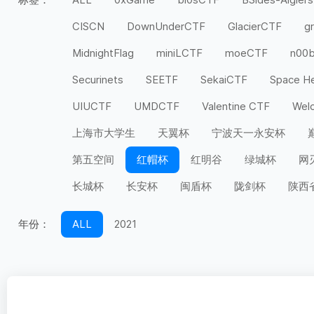
CISCN
DownUnderCTF
GlacierCTF
g
MidnightFlag
miniLCTF
moeCTF
n00
Securinets
SEETF
SekaiCTF
Space H
UIUCTF
UMDCTF
Valentine CTF
Wel
上海市大学生
天翼杯
宁波天一永安杯
第五空间
红帽杯
红明谷
绿城杯
网
长城杯
长安杯
闽盾杯
陇剑杯
陕西
年份：
ALL
2021