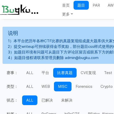
首页
题目
PAR
AW
更多
说明
1）本平台把历年各种CTF比赛的真题复现组成庞大题库供大家
2）提交writeup可持续获得金币奖励，部分题目css样式使用
3）如题目环境有问题可从题目下方评论区留言或联系下方的邮
4）如题目侵权请联系管理员删除 admin@bugku.com
赛事：
ALL
平台
比赛真题
CVE复现
Test
类型：
ALL
WEB
MISC
Forensics
Crypto
状态：
ALL
已解决
未解决
标签：
ALL
0xGame
bi0sCTF
BSides-Algiers