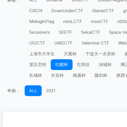
CISCN
DownUnderCTF
GlacierCTF
g
MidnightFlag
miniLCTF
moeCTF
n00
Securinets
SEETF
SekaiCTF
Space H
UIUCTF
UMDCTF
Valentine CTF
Wel
上海市大学生
天翼杯
宁波天一永安杯
第五空间
红帽杯
红明谷
绿城杯
网
长城杯
长安杯
闽盾杯
陇剑杯
陕西
年份：
ALL
2021