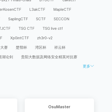
terKosenCTF
L3akCTF
MapleCTF
F
SaplingCTF
SCTF
SECCON
TJCTF
TSG CTF
TSG live ctf
TF
Xp0intCTF
zh3r0-v2
全大赛
楚彗杯
湾区杯
祥云杯
西湖论剑
贵阳大数据及网络安全精英对抗赛
更多
OsuMaster