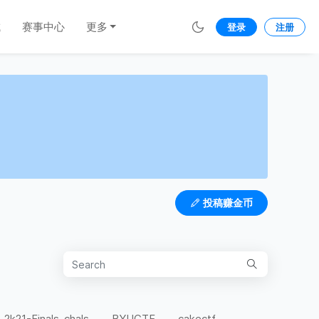
城
赛事中心
更多
登录
注册
投稿赚金币
-2k21-Finals-chals
BYUCTF
cakectf