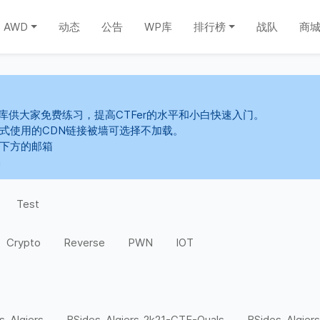
AWD
动态
公告
WP库
排行榜
战队
商
库供大家免费练习，提高CTFer的水平和小白快速入门。
s样式使用的CDN链接被墙可选择不加载。
系下方的邮箱
m
Test
Crypto
Reverse
PWN
IOT
s-Algiers
BSides-Algiers-2k21-CTF-Quals
BSides-Algiers