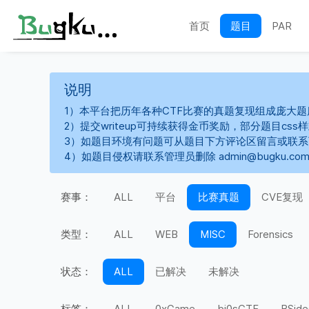
首页
题目
PAR
说明
1）本平台把历年各种CTF比赛的真题复现组成庞大题
2）提交writeup可持续获得金币奖励，部分题目cs
3）如题目环境有问题可从题目下方评论区留言或联
4）如题目侵权请联系管理员删除 admin@bugku.co
赛事：
ALL
平台
比赛真题
CVE复现
类型：
ALL
WEB
MISC
Forensics
状态：
ALL
已解决
未解决
标签：
ALL
0xGame
bi0sCTF
BSide