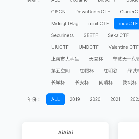
CISCN
DownUnderCTF
Glacier
MidnightFlag
miniLCTF
moeCTF
Securinets
SEETF
SekaiCTF
UIUCTF
UMDCTF
Valentine CTF
上海市大学生
天翼杯
宁波天一永
第五空间
红帽杯
红明谷
绿城
长城杯
长安杯
闽盾杯
陇剑杯
年份：
ALL
2019
2020
2021
202
AiAiAi