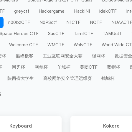
CTF
greyctf
Hackergame
HackINI
idekCTF
In
n00bzCTF
N0PSctf
N1CTF
NCTF
NUAACT
Space Heroes CTF
SusCTF
TamilCTF
TAMUctf
Welcome CTF
WMCTF
WolvCTF
World Wide C
安杯
巅峰极客
工业互联网安全大赛
强网杯
数据安
杯
网刃杯
网鼎杯
羊城杯
美团CTF
蓝帽杯
陕西省大学生
高校网络安全管理运维赛
鹤城杯
2
Keyboard
Kokoro