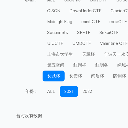
CISCN
DownUnderCTF
Glacier
MidnightFlag
miniLCTF
moeCTF
Securinets
SEETF
SekaiCTF
UIUCTF
UMDCTF
Valentine CTF
上海市大学生
天翼杯
宁波天一永
第五空间
红帽杯
红明谷
绿城
长城杯
长安杯
闽盾杯
陇剑杯
年份：
ALL
2021
2022
暂时没有数据