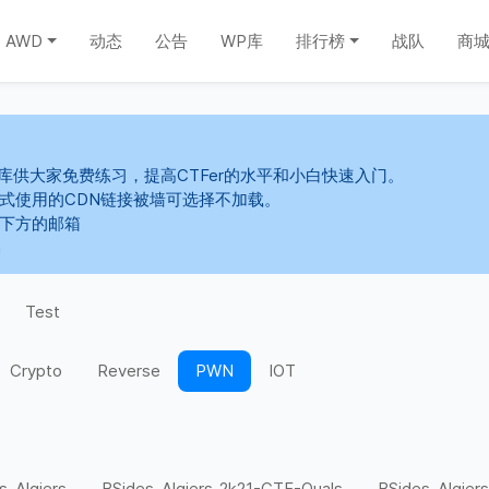
AWD
动态
公告
WP库
排行榜
战队
商
库供大家免费练习，提高CTFer的水平和小白快速入门。
s样式使用的CDN链接被墙可选择不加载。
系下方的邮箱
m
Test
Crypto
Reverse
PWN
IOT
s-Algiers
BSides-Algiers-2k21-CTF-Quals
BSides-Algiers