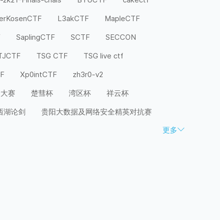
terKosenCTF
L3akCTF
MapleCTF
F
SaplingCTF
SCTF
SECCON
TJCTF
TSG CTF
TSG live ctf
TF
Xp0intCTF
zh3r0-v2
全大赛
楚彗杯
湾区杯
祥云杯
西湖论剑
贵阳大数据及网络安全精英对抗赛
更多