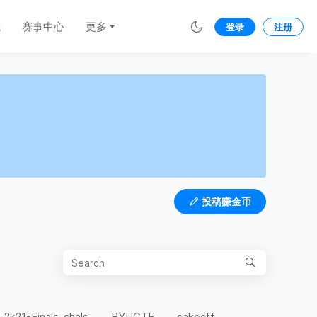
城
赛事中心
更多
登录
注册
投稿赚金币
-2k21-Finals-chals
BYUCTF
cakectf