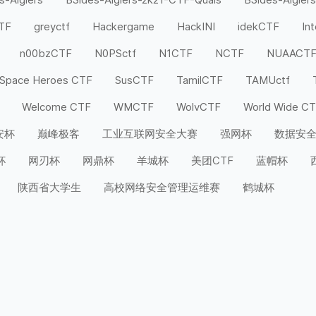
CTF
greyctf
Hackergame
HackINI
idekCTF
In
n00bzCTF
N0PSctf
N1CTF
NCTF
NUAACT
Space Heroes CTF
SusCTF
TamilCTF
TAMUctf
Welcome CTF
WMCTF
WolvCTF
World Wide C
安杯
巅峰极客
工业互联网安全大赛
强网杯
数据安
杯
网刃杯
网鼎杯
羊城杯
美团CTF
蓝帽杯
陕西省大学生
高校网络安全管理运维赛
鹤城杯