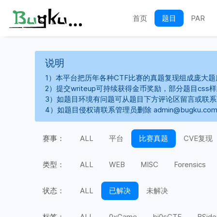
首页
题目
PAR
说明
1）本平台把历年各种CTF比赛的真题复现组成庞大题
2）提交writeup可持续获得金币奖励，部分题目cs
3）如题目环境有问题可从题目下方评论区留言或联
4）如题目侵权请联系管理员删除 admin@bugku.co
赛事：
ALL
平台
比赛真题
CVE复现
类型：
ALL
WEB
MISC
Forensics
状态：
ALL
已解决
未解决
标签：
ALL
0xGame
bi0sCTF
BSide