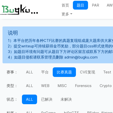
首页
题目
PAR
AW
更多
说明
1）本平台把历年各种CTF比赛的真题复现组成庞大题库供大家
2）提交writeup可持续获得金币奖励，部分题目css样式使用
3）如题目环境有问题可从题目下方评论区留言或联系下方的邮
4）如题目侵权请联系管理员删除 admin@bugku.com
赛事：
ALL
平台
比赛真题
CVE复现
Test
类型：
ALL
WEB
MISC
Forensics
Crypto
状态：
ALL
已解决
未解决
标签：
ALL
0xGame
bi0sCTF
BSides-Algiers