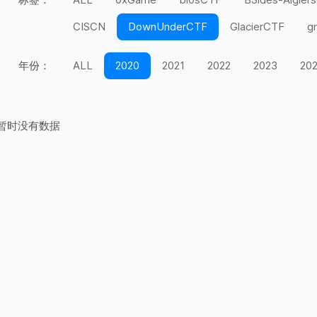
CISCN
DownUnderCTF
GlacierCTF
g
MidnightFlag
miniLCTF
moeCTF
n00
年份：
ALL
2020
2021
2022
2023
20
Securinets
SEETF
SekaiCTF
Space H
UIUCTF
UMDCTF
Valentine CTF
Wel
暂时没有数据
上海市大学生
天翼杯
宁波天一永安杯
第五空间
红帽杯
红明谷
绿城杯
网
长城杯
长安杯
闽盾杯
陇剑杯
陕西