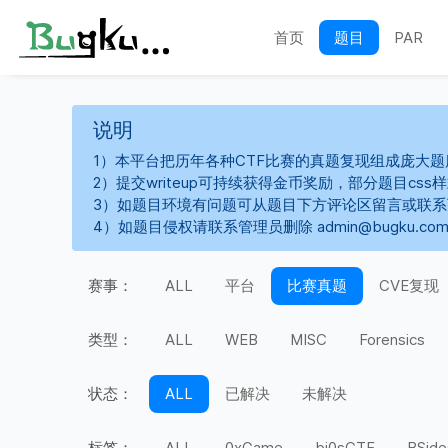
首页
题目
PAR
说明
1）本平台把历年各种CTF比赛的真题复现组成庞大题
2）提交writeup可持续获得金币奖励，部分题目cs
3）如题目环境有问题可从题目下方评论区留言或联
4）如题目侵权请联系管理员删除 admin@bugku.co
赛事：
ALL
平台
比赛真题
CVE复现
类型：
ALL
WEB
MISC
Forensics
状态：
ALL
已解决
未解决
标签：
ALL
0xGame
bi0sCTF
BSide