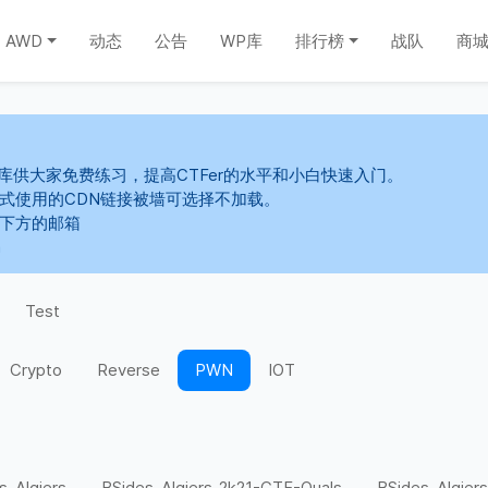
AWD
动态
公告
WP库
排行榜
战队
商
库供大家免费练习，提高CTFer的水平和小白快速入门。
s样式使用的CDN链接被墙可选择不加载。
系下方的邮箱
m
Test
Crypto
Reverse
PWN
IOT
s-Algiers
BSides-Algiers-2k21-CTF-Quals
BSides-Algiers