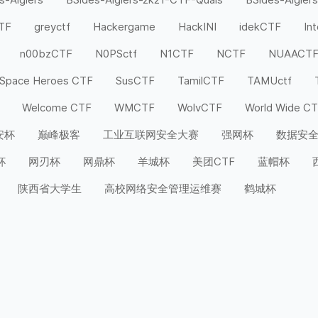
CTF
greyctf
Hackergame
HackINI
idekCTF
In
n00bzCTF
N0PSctf
N1CTF
NCTF
NUAACT
Space Heroes CTF
SusCTF
TamilCTF
TAMUctf
Welcome CTF
WMCTF
WolvCTF
World Wide C
安杯
巅峰极客
工业互联网安全大赛
强网杯
数据安
杯
网刃杯
网鼎杯
羊城杯
美团CTF
蓝帽杯
陕西省大学生
高校网络安全管理运维赛
鹤城杯