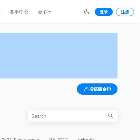
城
赛事中心
更多
登录
注册
投稿赚金币
-2k21-Finals-chals
BYUCTF
cakectf