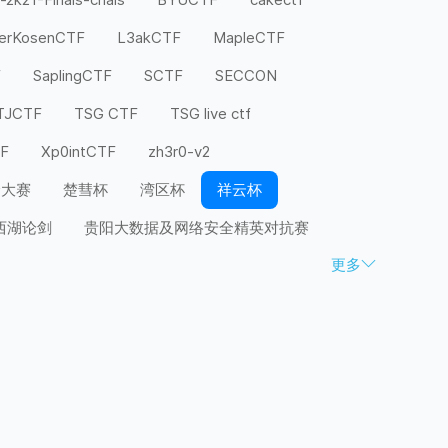
terKosenCTF
L3akCTF
MapleCTF
F
SaplingCTF
SCTF
SECCON
TJCTF
TSG CTF
TSG live ctf
TF
Xp0intCTF
zh3r0-v2
全大赛
楚彗杯
湾区杯
祥云杯
西湖论剑
贵阳大数据及网络安全精英对抗赛
更多