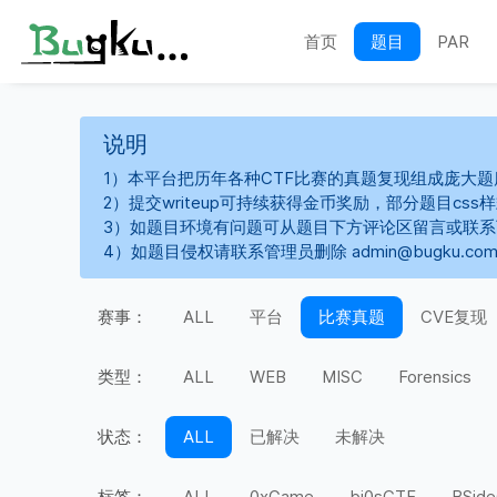
首页
题目
PAR
说明
1）本平台把历年各种CTF比赛的真题复现组成庞大题
2）提交writeup可持续获得金币奖励，部分题目cs
3）如题目环境有问题可从题目下方评论区留言或联
4）如题目侵权请联系管理员删除 admin@bugku.co
赛事：
ALL
平台
比赛真题
CVE复现
类型：
ALL
WEB
MISC
Forensics
状态：
ALL
已解决
未解决
标签：
ALL
0xGame
bi0sCTF
BSide