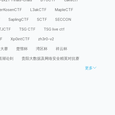
terKosenCTF
L3akCTF
MapleCTF
F
SaplingCTF
SCTF
SECCON
TJCTF
TSG CTF
TSG live ctf
TF
Xp0intCTF
zh3r0-v2
全大赛
楚彗杯
湾区杯
祥云杯
西湖论剑
贵阳大数据及网络安全精英对抗赛
更多