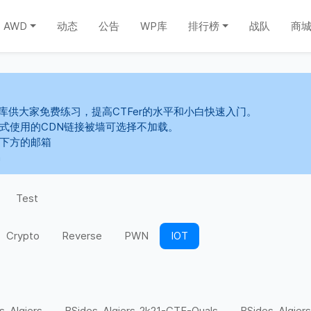
AWD
动态
公告
WP库
排行榜
战队
商
库供大家免费练习，提高CTFer的水平和小白快速入门。
s样式使用的CDN链接被墙可选择不加载。
系下方的邮箱
m
Test
Crypto
Reverse
PWN
IOT
s-Algiers
BSides-Algiers-2k21-CTF-Quals
BSides-Algiers