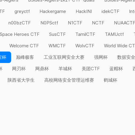
CTF
greyctf
Hackergame
HackINI
idekCTF
In
n00bzCTF
N0PSctf
N1CTF
NCTF
NUAACT
Space Heroes CTF
SusCTF
TamilCTF
TAMUctf
Welcome CTF
WMCTF
WolvCTF
World Wide C
安杯
巅峰极客
工业互联网安全大赛
强网杯
数据安
杯
网刃杯
网鼎杯
羊城杯
美团CTF
蓝帽杯
陕西省大学生
高校网络安全管理运维赛
鹤城杯