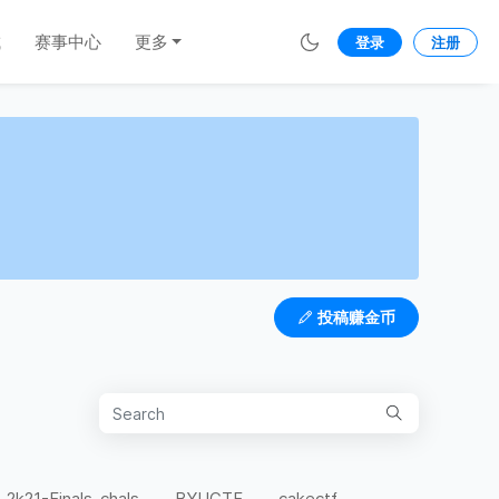
城
赛事中心
更多
登录
注册
投稿赚金币
-2k21-Finals-chals
BYUCTF
cakectf