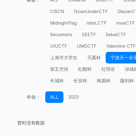
CISCN
DownUnderCTF
Glacier
MidnightFlag
miniLCTF
moeCTF
Securinets
SEETF
SekaiCTF
UIUCTF
UMDCTF
Valentine CTF
上海市大学生
天翼杯
宁波天一永
第五空间
红帽杯
红明谷
绿城
长城杯
长安杯
闽盾杯
陇剑杯
年份：
ALL
2023
暂时没有数据