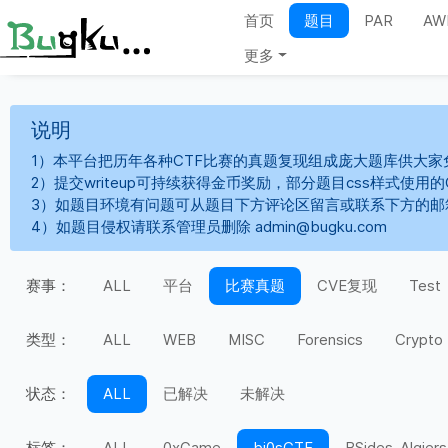
首页
题目
PAR
AW
更多
说明
1）本平台把历年各种CTF比赛的真题复现组成庞大题库供大家
2）提交writeup可持续获得金币奖励，部分题目css样式使用
3）如题目环境有问题可从题目下方评论区留言或联系下方的邮
4）如题目侵权请联系管理员删除 admin@bugku.com
赛事：
ALL
平台
比赛真题
CVE复现
Test
类型：
ALL
WEB
MISC
Forensics
Crypto
状态：
ALL
已解决
未解决
标签：
ALL
0xGame
bi0sCTF
BSides-Algiers