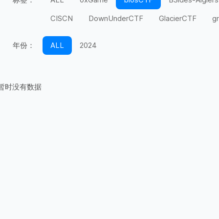
CISCN
DownUnderCTF
GlacierCTF
g
MidnightFlag
miniLCTF
moeCTF
n00
年份：
ALL
2024
Securinets
SEETF
SekaiCTF
Space H
UIUCTF
UMDCTF
Valentine CTF
Wel
暂时没有数据
上海市大学生
天翼杯
宁波天一永安杯
第五空间
红帽杯
红明谷
绿城杯
网
长城杯
长安杯
闽盾杯
陇剑杯
陕西