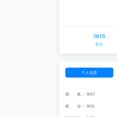
1615
积分
个人信息
排 名：
1657
积 分：
1615