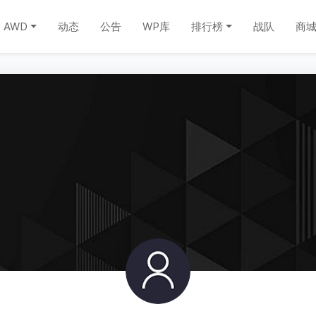
AWD
动态
公告
WP库
排行榜
战队
商