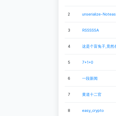
2
unserialize-Noteas
3
RSSSSSA
4
这是个盲兔子,竟然
5
7+1+0
6
一段新闻
7
黄道十二官
8
easy_crypto