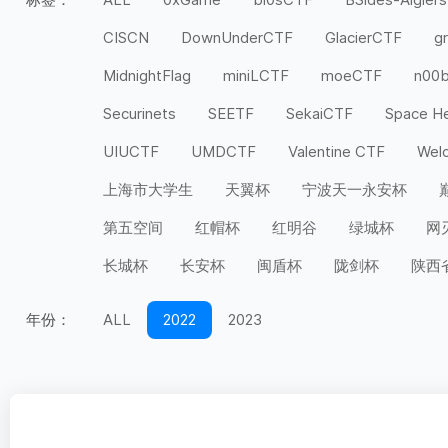
CISCN
DownUnderCTF
GlacierCTF
g
MidnightFlag
miniLCTF
moeCTF
n00
Securinets
SEETF
SekaiCTF
Space H
UIUCTF
UMDCTF
Valentine CTF
Wel
上海市大学生
天翼杯
宁波天一永安杯
第五空间
红帽杯
红明谷
绿城杯
网
长城杯
长安杯
闽盾杯
陇剑杯
陕西
年份：
ALL
2022
2023