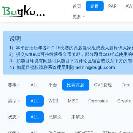
首页
题目
PAR
AW
更多
说明
1）本平台把历年各种CTF比赛的真题复现组成庞大题库供大家
2）提交writeup可持续获得金币奖励，部分题目css样式使用
3）如题目环境有问题可从题目下方评论区留言或联系下方的邮
4）如题目侵权请联系管理员删除 admin@bugku.com
赛事：
ALL
平台
比赛真题
CVE复现
Test
类型：
ALL
WEB
MISC
Forensics
Crypto
状态：
ALL
已解决
未解决
标签：
ALL
0xGame
bi0sCTF
BSides-Algiers