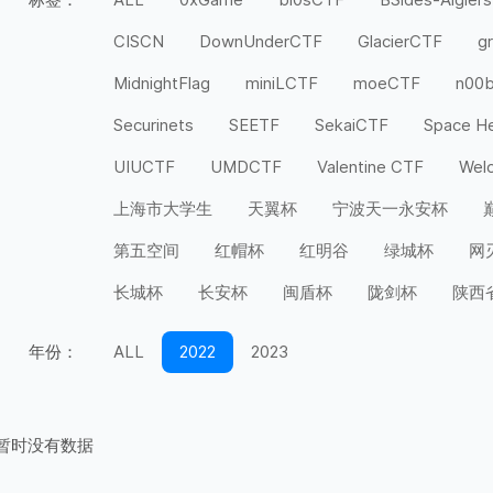
CISCN
DownUnderCTF
GlacierCTF
g
MidnightFlag
miniLCTF
moeCTF
n00
Securinets
SEETF
SekaiCTF
Space H
UIUCTF
UMDCTF
Valentine CTF
Wel
上海市大学生
天翼杯
宁波天一永安杯
第五空间
红帽杯
红明谷
绿城杯
网
长城杯
长安杯
闽盾杯
陇剑杯
陕西
年份：
ALL
2022
2023
暂时没有数据