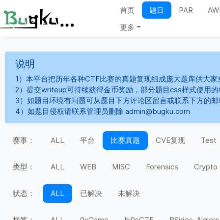
首页
题目
PAR
AW
更多
说明
1）本平台把历年各种CTF比赛的真题复现组成庞大题库供大家
2）提交writeup可持续获得金币奖励，部分题目css样式使用
3）如题目环境有问题可从题目下方评论区留言或联系下方的邮
4）如题目侵权请联系管理员删除 admin@bugku.com
赛事：
ALL
平台
比赛真题
CVE复现
Test
类型：
ALL
WEB
MISC
Forensics
Crypto
状态：
ALL
已解决
未解决
标签：
ALL
0xGame
bi0sCTF
BSides-Algiers