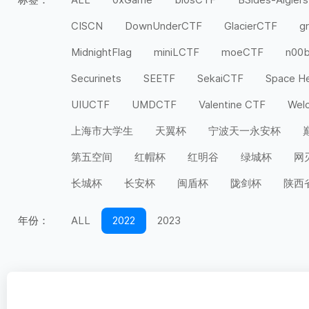
CISCN
DownUnderCTF
GlacierCTF
g
MidnightFlag
miniLCTF
moeCTF
n00
Securinets
SEETF
SekaiCTF
Space H
UIUCTF
UMDCTF
Valentine CTF
Wel
上海市大学生
天翼杯
宁波天一永安杯
第五空间
红帽杯
红明谷
绿城杯
网
长城杯
长安杯
闽盾杯
陇剑杯
陕西
年份：
ALL
2022
2023