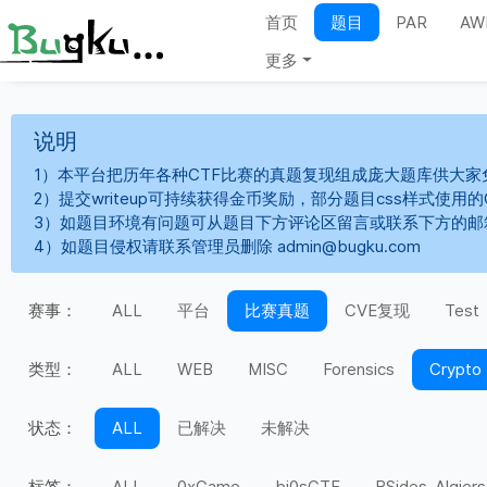
首页
题目
PAR
AW
更多
说明
1）本平台把历年各种CTF比赛的真题复现组成庞大题库供大家
2）提交writeup可持续获得金币奖励，部分题目css样式使用
3）如题目环境有问题可从题目下方评论区留言或联系下方的邮
4）如题目侵权请联系管理员删除 admin@bugku.com
赛事：
ALL
平台
比赛真题
CVE复现
Test
类型：
ALL
WEB
MISC
Forensics
Crypto
状态：
ALL
已解决
未解决
标签：
ALL
0xGame
bi0sCTF
BSides-Algiers