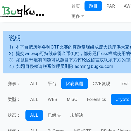
首页
题目
PAR
AW
更多
说明
1）本平台把历年各种CTF比赛的真题复现组成庞大题库供大家
2）提交writeup可持续获得金币奖励，部分题目css样式使用
3）如题目环境有问题可从题目下方评论区留言或联系下方的邮
4）如题目侵权请联系管理员删除 admin@bugku.com
赛事：
ALL
平台
比赛真题
CVE复现
Test
类型：
ALL
WEB
MISC
Forensics
Crypto
状态：
ALL
已解决
未解决
标签：
ALL
0xGame
bi0sCTF
BSides-Algiers