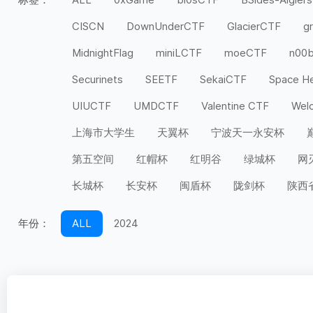
CISCN
DownUnderCTF
GlacierCTF
g
MidnightFlag
miniLCTF
moeCTF
n00
Securinets
SEETF
SekaiCTF
Space H
UIUCTF
UMDCTF
Valentine CTF
Wel
上海市大学生
天翼杯
宁波天一永安杯
第五空间
红帽杯
红明谷
绿城杯
网
长城杯
长安杯
闽盾杯
陇剑杯
陕西
年份：
ALL
2024