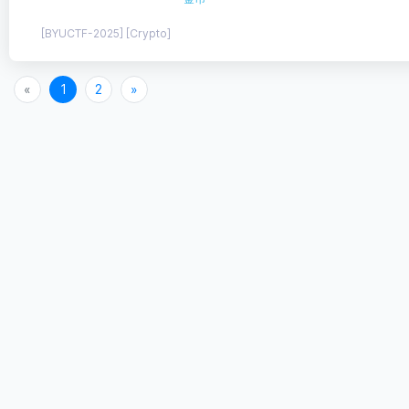
[BYUCTF-2025] [Crypto]
«
1
2
»