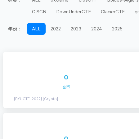
CISCN
DownUnderCTF
GlacierCTF
g
MidnightFlag
miniLCTF
moeCTF
n00
年份：
ALL
2022
2023
2024
2025
Securinets
SEETF
SekaiCTF
Space H
UIUCTF
UMDCTF
Valentine CTF
Wel
上海市大学生
天翼杯
宁波天一永安杯
第五空间
红帽杯
红明谷
绿城杯
网
0
长城杯
长安杯
闽盾杯
陇剑杯
陕西
金币
[BYUCTF-2022] [Crypto]
0