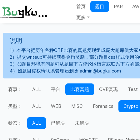
首页
题目
PAR
AW
更多
说明
1）本平台把历年各种CTF比赛的真题复现组成庞大题库供大家
2）提交writeup可持续获得金币奖励，部分题目css样式使用
3）如题目环境有问题可从题目下方评论区留言或联系下方的邮
4）如题目侵权请联系管理员删除 admin@bugku.com
赛事：
ALL
平台
比赛真题
CVE复现
Test
类型：
ALL
WEB
MISC
Forensics
Crypto
状态：
ALL
已解决
未解决
标签：
ALL
0xGame
bi0sCTF
BSides-Algiers