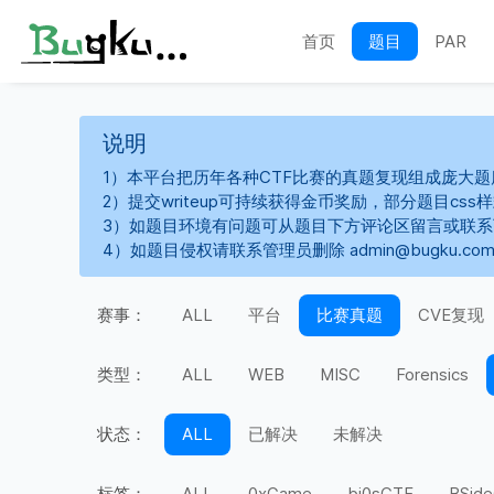
首页
题目
PAR
说明
1）本平台把历年各种CTF比赛的真题复现组成庞大题
2）提交writeup可持续获得金币奖励，部分题目cs
3）如题目环境有问题可从题目下方评论区留言或联
4）如题目侵权请联系管理员删除 admin@bugku.co
赛事：
ALL
平台
比赛真题
CVE复现
类型：
ALL
WEB
MISC
Forensics
状态：
ALL
已解决
未解决
标签：
ALL
0xGame
bi0sCTF
BSide