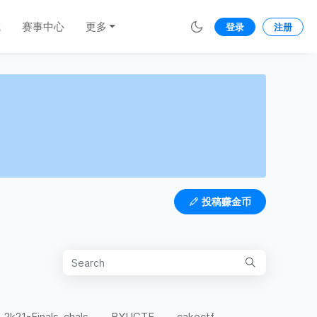
城
赛事中心
更多
登录
注册
投稿赚金币
-2k21-Finals-chals
BYUCTF
cakectf