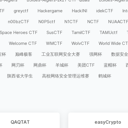
CTF
greyctf
Hackergame
HackINI
idekCTF
In
n00bzCTF
N0PSctf
N1CTF
NCTF
NUAACT
Space Heroes CTF
SusCTF
TamilCTF
TAMUctf
Welcome CTF
WMCTF
WolvCTF
World Wide C
安杯
巅峰极客
工业互联网安全大赛
强网杯
数据安
杯
网刃杯
网鼎杯
羊城杯
美团CTF
蓝帽杯
陕西省大学生
高校网络安全管理运维赛
鹤城杯
QAQTAT
easyCrypto