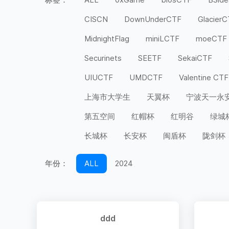
CISCN
DownUnderCTF
Glacier
MidnightFlag
miniLCTF
moeCTF
Securinets
SEETF
SekaiCTF
UIUCTF
UMDCTF
Valentine CTF
上海市大学生
天翼杯
宁波天一永
第五空间
红帽杯
红明谷
绿城
长城杯
长安杯
闽盾杯
陇剑杯
年份：
ALL
2024
ddd