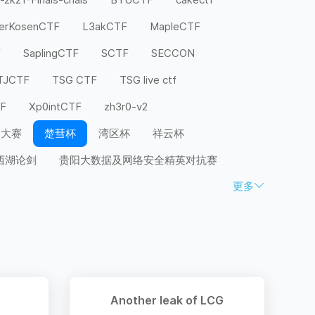
terKosenCTF
L3akCTF
MapleCTF
F
SaplingCTF
SCTF
SECCON
TJCTF
TSG CTF
TSG live ctf
TF
Xp0intCTF
zh3r0-v2
全大赛
楚彗杯
湾区杯
祥云杯
西湖论剑
贵阳大数据及网络安全精英对抗赛
更多
Another leak of LCG