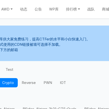
AWD
动态
公告
WP库
排行榜
战队
商
库供大家免费练习，提高CTFer的水平和小白快速入门。
s样式使用的CDN链接被墙可选择不加载。
系下方的邮箱
m
Test
Crypto
Reverse
PWN
IOT
s-Algiers
BSides-Algiers-2k21-CTF-Quals
BSides-Algiers