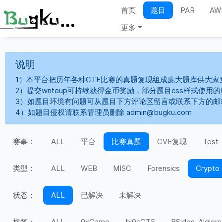
首页
题目
PAR
AW
更多
说明
1）本平台把历年各种CTF比赛的真题复现组成庞大题库供大家
2）提交writeup可持续获得金币奖励，部分题目css样式使用
3）如题目环境有问题可从题目下方评论区留言或联系下方的邮
4）如题目侵权请联系管理员删除 admin@bugku.com
赛事：
ALL
平台
比赛真题
CVE复现
Test
类型：
ALL
WEB
MISC
Forensics
Crypto
状态：
ALL
已解决
未解决
标签：
ALL
0xGame
bi0sCTF
BSides-Algiers