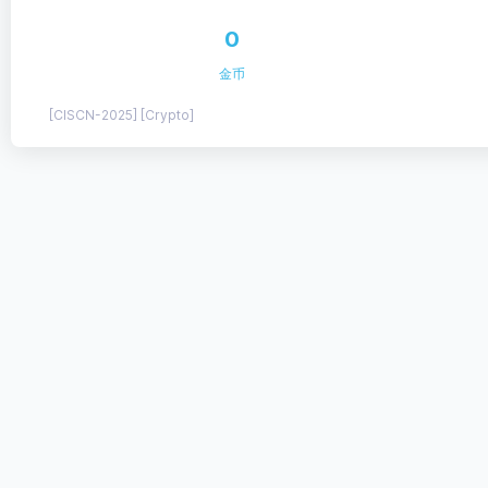
0
金币
[CISCN-2025] [Crypto]