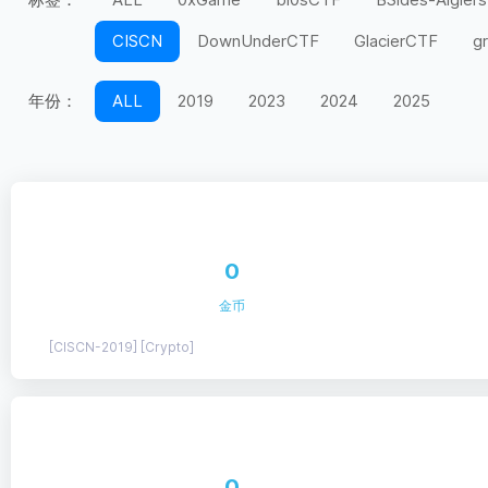
CISCN
DownUnderCTF
GlacierCTF
g
MidnightFlag
miniLCTF
moeCTF
n00
年份：
ALL
2019
2023
2024
2025
Securinets
SEETF
SekaiCTF
Space H
UIUCTF
UMDCTF
Valentine CTF
Wel
上海市大学生
天翼杯
宁波天一永安杯
第五空间
红帽杯
红明谷
绿城杯
网
0
长城杯
长安杯
闽盾杯
陇剑杯
陕西
金币
[CISCN-2019] [Crypto]
0