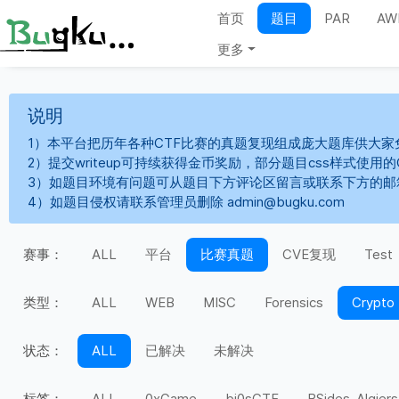
首页
题目
PAR
AW
更多
说明
1）本平台把历年各种CTF比赛的真题复现组成庞大题库供大家
2）提交writeup可持续获得金币奖励，部分题目css样式使用
3）如题目环境有问题可从题目下方评论区留言或联系下方的邮
4）如题目侵权请联系管理员删除 admin@bugku.com
赛事：
ALL
平台
比赛真题
CVE复现
Test
类型：
ALL
WEB
MISC
Forensics
Crypto
状态：
ALL
已解决
未解决
标签：
ALL
0xGame
bi0sCTF
BSides-Algiers