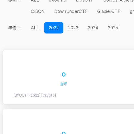
CISCN
DownUnderCTF
GlacierCTF
g
MidnightFlag
miniLCTF
moeCTF
n00
年份：
ALL
2022
2023
2024
2025
Securinets
SEETF
SekaiCTF
Space H
UIUCTF
UMDCTF
Valentine CTF
Wel
上海市大学生
天翼杯
宁波天一永安杯
第五空间
红帽杯
红明谷
绿城杯
网
0
长城杯
长安杯
闽盾杯
陇剑杯
陕西
金币
[BYUCTF-2022] [Crypto]
0