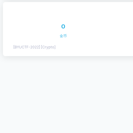
0
金币
[BYUCTF-2022] [Crypto]