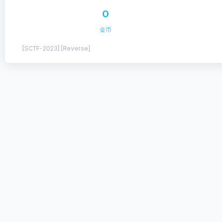
0
金币
[SCTF-2023] [Reverse]