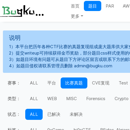
首页
题目
PAR
AW
更多
说明
1）本平台把历年各种CTF比赛的真题复现组成庞大题库供大家
2）提交writeup可持续获得金币奖励，部分题目css样式使用
3）如题目环境有问题可从题目下方评论区留言或联系下方的邮
4）如题目侵权请联系管理员删除 admin@bugku.com
赛事：
ALL
平台
比赛真题
CVE复现
Test
类型：
ALL
WEB
MISC
Forensics
Crypto
状态：
ALL
已解决
未解决
标签：
ALL
0xGame
bi0sCTF
BSides-Algiers