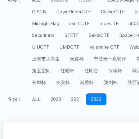
CISCN
DownUnderCTF
GlacierCTF
g
MidnightFlag
miniLCTF
moeCTF
n00
Securinets
SEETF
SekaiCTF
Space H
UIUCTF
UMDCTF
Valentine CTF
Wel
上海市大学生
天翼杯
宁波天一永安杯
第五空间
红帽杯
红明谷
绿城杯
网
长城杯
长安杯
闽盾杯
陇剑杯
陕西
年份：
ALL
2020
2021
2023