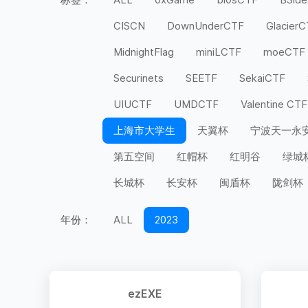
CISCN
DownUnderCTF
Glacier
MidnightFlag
miniLCTF
moeCTF
Securinets
SEETF
SekaiCTF
UIUCTF
UMDCTF
Valentine CTF
上海市大学生
天翼杯
宁波天一永
第五空间
红帽杯
红明谷
绿城
长城杯
长安杯
闽盾杯
陇剑杯
年份：
ALL
2023
ezEXE