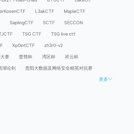
terKosenCTF
L3akCTF
MapleCTF
F
SaplingCTF
SCTF
SECCON
TJCTF
TSG CTF
TSG live ctf
TF
Xp0intCTF
zh3r0-v2
全大赛
楚彗杯
湾区杯
祥云杯
西湖论剑
贵阳大数据及网络安全精英对抗赛
更多