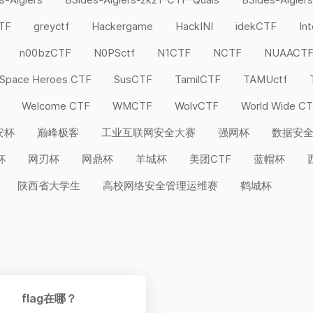
CTF
greyctf
Hackergame
HackINI
idekCTF
In
n00bzCTF
N0PSctf
N1CTF
NCTF
NUAACT
Space Heroes CTF
SusCTF
TamilCTF
TAMUctf
Welcome CTF
WMCTF
WolvCTF
World Wide C
安杯
巅峰极客
工业互联网安全大赛
强网杯
数据安
杯
网刃杯
网鼎杯
羊城杯
美团CTF
蓝帽杯
陕西省大学生
高校网络安全管理运维赛
鹤城杯
flag在哪？