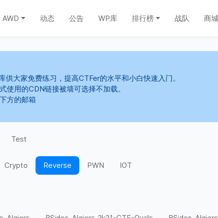
AWD
动态
公告
WP库
排行榜
战队
商
库供大家免费练习，提高CTFer的水平和小白快速入门。
s样式使用的CDN链接被墙可选择不加载。
系下方的邮箱
m
Test
Crypto
Reverse
PWN
IOT
s-Algiers
BSides-Algiers-2k21-CTF-Quals
BSides-Algiers