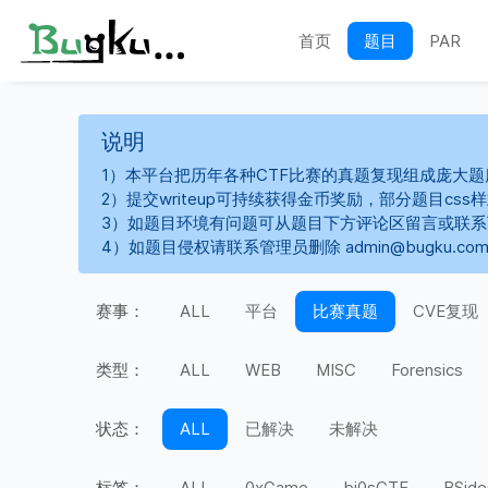
首页
题目
PAR
说明
1）本平台把历年各种CTF比赛的真题复现组成庞大题
2）提交writeup可持续获得金币奖励，部分题目cs
3）如题目环境有问题可从题目下方评论区留言或联
4）如题目侵权请联系管理员删除 admin@bugku.co
赛事：
ALL
平台
比赛真题
CVE复现
类型：
ALL
WEB
MISC
Forensics
状态：
ALL
已解决
未解决
标签：
ALL
0xGame
bi0sCTF
BSide