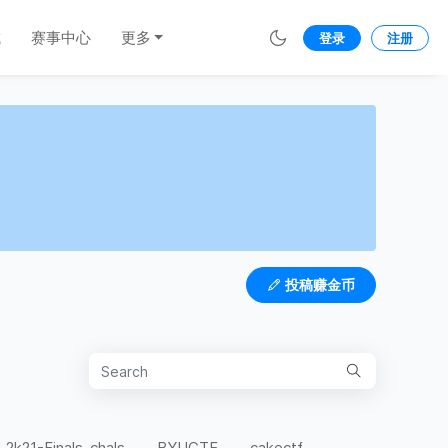
城
赛事中心
更多
登录
注册
投稿赚金币
-2k21-Finals-chals
BYUCTF
cakectf