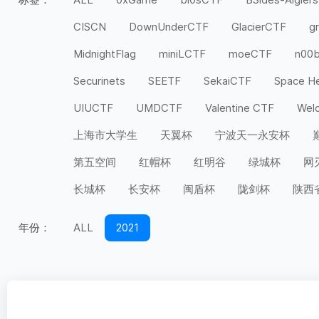
CISCN
DownUnderCTF
GlacierCTF
g
MidnightFlag
miniLCTF
moeCTF
n00
Securinets
SEETF
SekaiCTF
Space H
UIUCTF
UMDCTF
Valentine CTF
Wel
上海市大学生
天翼杯
宁波天一永安杯
第五空间
红帽杯
红明谷
绿城杯
网
长城杯
长安杯
闽盾杯
陇剑杯
陕西
年份：
ALL
2021