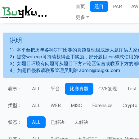
首页
题目
PAR
AW
更多
说明
1）本平台把历年各种CTF比赛的真题复现组成庞大题库供大家
2）提交writeup可持续获得金币奖励，部分题目css样式使用
3）如题目环境有问题可从题目下方评论区留言或联系下方的邮
4）如题目侵权请联系管理员删除 admin@bugku.com
赛事：
ALL
平台
比赛真题
CVE复现
Test
类型：
ALL
WEB
MISC
Forensics
Crypto
状态：
ALL
已解决
未解决
标签：
ALL
0xGame
bi0sCTF
BSides-Algiers