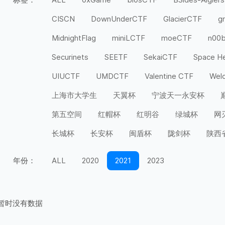
CISCN
DownUnderCTF
GlacierCTF
g
MidnightFlag
miniLCTF
moeCTF
n00
Securinets
SEETF
SekaiCTF
Space H
UIUCTF
UMDCTF
Valentine CTF
Wel
上海市大学生
天翼杯
宁波天一永安杯
第五空间
红帽杯
红明谷
绿城杯
网
长城杯
长安杯
闽盾杯
陇剑杯
陕西
年份：
ALL
2020
2021
2023
暂时没有数据