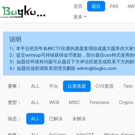
首页
题目
PAR
AW
更多
说明
1）本平台把历年各种CTF比赛的真题复现组成庞大题库供大家
2）提交writeup可持续获得金币奖励，部分题目css样式使用
3）如题目环境有问题可从题目下方评论区留言或联系下方的邮
4）如题目侵权请联系管理员删除 admin@bugku.com
赛事：
ALL
平台
比赛真题
CVE复现
Test
类型：
ALL
WEB
MISC
Forensics
Crypto
状态：
ALL
已解决
未解决
标签：
ALL
0xGame
bi0sCTF
BSides-Algiers